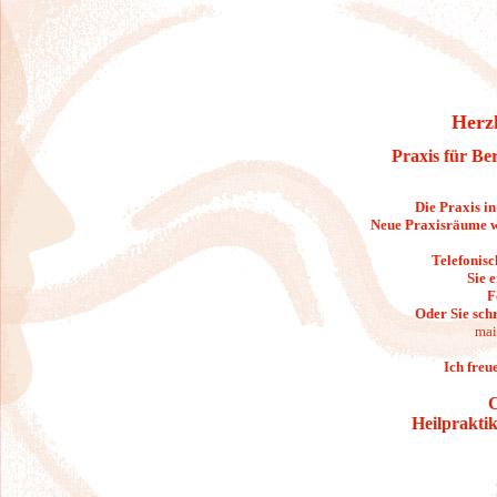
Herz
Praxis für Be
Die Praxis in
Neue Praxisräume w
Telefonisch
Sie 
F
Oder Sie sch
mai
Ich freu
C
Heilpraktik